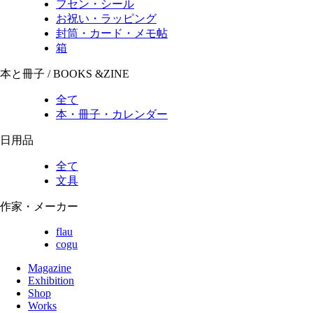
フセン・シール
お祝い・ラッピング
封筒・カード・メモ帖
箱
本と冊子 / BOOKS &ZINE
全て
本・冊子・カレンダー
日用品
全て
文具
作家・メーカー
flau
cogu
Magazine
Exhibition
Shop
Works