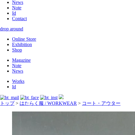
News
Note
Id
Contact
drop around
Online Store
Exhibition
Shop
Magazine
Note
News
Works
Id
トップ
>
はたらく服 / WORKWEAR
>
コート・アウター