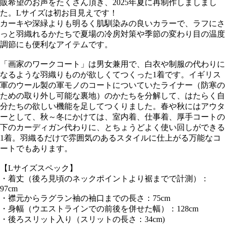
販希望のお声をたくさん頂き、2025年夏に再制作しましまし
た。Lサイズは初お目見えです！
カーキや深緑よりも明るく肌馴染みの良いカラーで、ラフにさ
っと羽織れるかたちで夏場の冷房対策や季節の変わり目の温度
調節にも便利なアイテムです。
「画家のワークコート」は男女兼用で、白衣や制服の代わりに
なるような羽織りものが欲しくてつくった1着です。イギリス
軍のウール製の軍モノのコートについていたライナー（防寒の
ための取り外し可能な裏地）のかたちを分解して、はたらく自
分たちの欲しい機能を足してつくりました。春や秋にはアウタ
ーとして、秋～冬にかけては、室内着、仕事着、厚手コートの
下のカーディガン代わりに、とちょうどよく使い回しができる
1着。羽織るだけで雰囲気のあるスタイルに仕上がる万能なコ
ートでもあります。
【Lサイズスペック】
・着丈（後ろ見頃のネックポイントより裾までで計測）：
97cm
・襟元からラグラン袖の袖口までの長さ：75cm
・身幅（ウエストラインでの前後を併せた幅）：128cm
・後ろスリット入り（スリットの長さ：34cm)