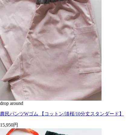
drop around
農民パンツWゴム 【コットン/淡桜/10分丈スタンダード】
15,950円