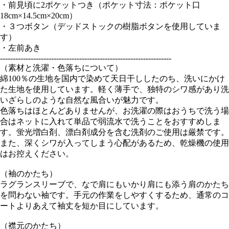
・前見頃に2ポケットつき（ポケット寸法：ポケット口
18cm×14.5cm×20cm）
・３つボタン（デッドストックの樹脂ボタンを使用していま
す）
・左前あき
-------------------------------------------------------------------
（素材と洗濯・色落ちについて）
綿100％の生地を国内で染めて天日干ししたのち、洗いにかけ
た生地を使用しています。軽く薄手で、独特のシワ感があり洗
いざらしのような自然な風合いが魅力です。
色落ちはほとんどありませんが、お洗濯の際はおうちで洗う場
合はネットに入れて単品で弱流水で洗うことをおすすめしま
す。蛍光増白剤、漂白剤成分を含む洗剤のご使用は厳禁です。
また、深くシワが入ってしまう心配があるため、乾燥機の使用
はお控えください。
（袖のかたち）
ラグランスリーブで、なで肩にもいかり肩にも添う肩のかたち
を問わない袖です。手元の作業をしやすくするため、通常のコ
ートよりあえて袖丈を短か目にしています。
（襟元のかたち）