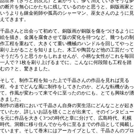
品世界（きっと別次元）と繋がって、儚く消えていきそうな夢
の断片を無心にかたちに残しているのかと思うと、銅版画家と
いうよりも錬金術師や孤高のシャーマン、巫女さんのように見
えてきます。
千晶さんと出会って初めて、銅版画が銅版を傷をつけるように
絵を描き、金属を腐食させて版の変化を待つなど、幾つもの制
作工程を重ねて、大きくて重い機械のハンドルを回してやっと
刷り上がることを知りました。木工や陶芸など他の工芸だって
そうだろうと思うかもしれませんが、小柄な女性がこれを毎回
一人で？1枚を刷り上げるまでに、こんなに何段階も工程を踏
むの？と、驚きました。
そして、制作工程を知った上で千晶さんの作品を見れば見る
程、今までどんな風に制作をしてきたのか、どんな転機があっ
て、作風が変わって来て今に至ったのかにも、とても興味が湧
きました。
制作の過程において千晶さん自身の実生活にどんなことが起き
ていたか、詳しいお話を聴くことが出来て、そのインタビュー
を元に作品を大きく3つの時代と章に分けて、広島時代、札幌
時代、洞爺に移り住んでから今に至るまでの作品として掲載し
ています。そして巻末にはアーカイブとして、千晶さんのプロ