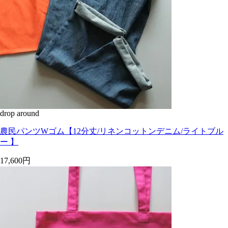
drop around
農民パンツWゴム【12分丈/リネンコットンデニム/ライトブル
ー 】
17,600円