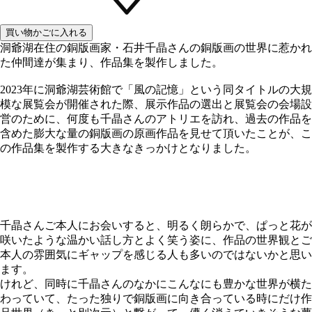
洞爺湖在住の銅版画家・石井千晶さんの銅版画の世界に惹かれ
た仲間達が集まり、作品集を製作しました。
2023年に洞爺湖芸術館で「風の記憶」という同タイトルの大規
模な展覧会が開催された際、展示作品の選出と展覧会の会場設
営のために、何度も千晶さんのアトリエを訪れ、過去の作品を
含めた膨大な量の銅版画の原画作品を見せて頂いたことが、こ
の作品集を製作する大きなきっかけとなりました。
千晶さんご本人にお会いすると、明るく朗らかで、ぱっと花が
咲いたような温かい話し方とよく笑う姿に、作品の世界観とご
本人の雰囲気にギャップを感じる人も多いのではないかと思い
ます。
けれど、同時に千晶さんのなかにこんなにも豊かな世界が横た
わっていて、たった独りで銅版画に向き合っている時にだけ作