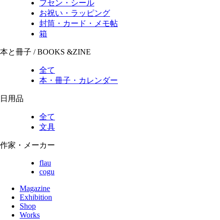
フセン・シール
お祝い・ラッピング
封筒・カード・メモ帖
箱
本と冊子 / BOOKS &ZINE
全て
本・冊子・カレンダー
日用品
全て
文具
作家・メーカー
flau
cogu
Magazine
Exhibition
Shop
Works