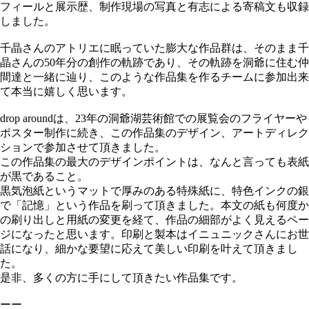
フィールと展示歴、制作現場の写真と有志による寄稿文も収録
しました。
千晶さんのアトリエに眠っていた膨大な作品群は、そのまま千
晶さんの50年分の創作の軌跡であり、その軌跡を洞爺に住む仲
間達と一緒に辿り、このような作品集を作るチームに参加出来
て本当に嬉しく思います。
drop aroundは、23年の洞爺湖芸術館での展覧会のフライヤーや
ポスター制作に続き、この作品集のデザイン、アートディレク
ションで参加させて頂きました。
この作品集の最大のデザインポイントは、なんと言っても表紙
が黒であること。
黒気泡紙というマットで厚みのある特殊紙に、特色インクの銀
で「記憶」という作品を刷って頂きました。本文の紙も何度か
の刷り出しと用紙の変更を経て、作品の細部がよく見えるペー
ジになったと思います。印刷と製本はイニュニックさんにお世
話になり、細かな要望に応えて美しい印刷を叶えて頂きまし
た。
是非、多くの方に手にして頂きたい作品集です。
ーー