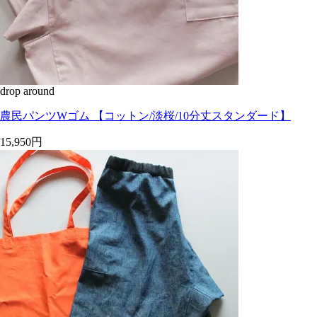
drop around
農民パンツWゴム 【コットン/淡桜/10分丈スタンダード】
15,950円