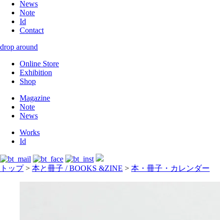
News
Note
Id
Contact
drop around
Online Store
Exhibition
Shop
Magazine
Note
News
Works
Id
トップ
>
本と冊子 / BOOKS &ZINE
>
本・冊子・カレンダー