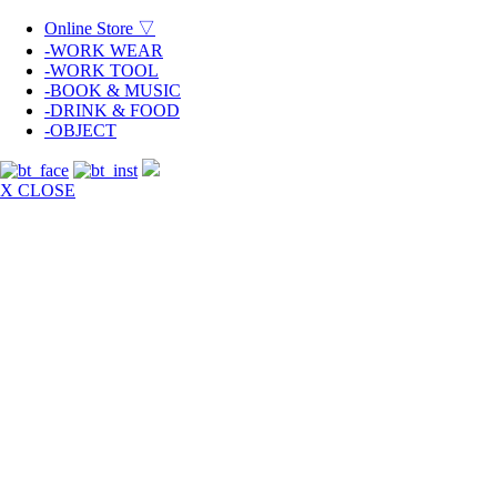
Online Store ▽
-WORK WEAR
-WORK TOOL
-BOOK & MUSIC
-DRINK & FOOD
-OBJECT
X CLOSE