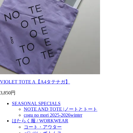
VIOLET TOTE A【A4タテナガ】
3,850円
SEASONAL SPECIALS
NOTE AND TOTE |ノートとトート
cogu no mori 2025-2026winter
はたらく服 / WORKWEAR
コート・アウター