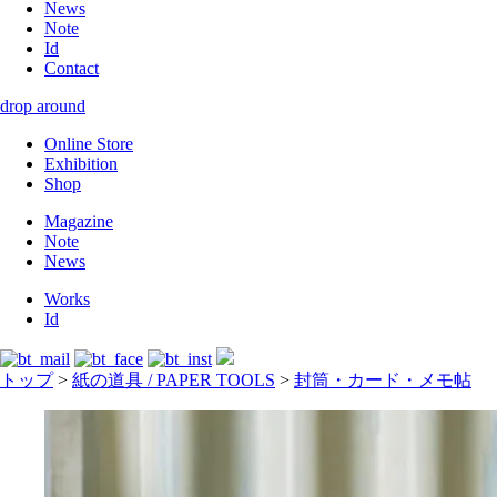
News
Note
Id
Contact
drop around
Online Store
Exhibition
Shop
Magazine
Note
News
Works
Id
トップ
>
紙の道具 / PAPER TOOLS
>
封筒・カード・メモ帖