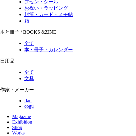
フセン・シール
お祝い・ラッピング
封筒・カード・メモ帖
箱
本と冊子 / BOOKS &ZINE
全て
本・冊子・カレンダー
日用品
全て
文具
作家・メーカー
flau
cogu
Magazine
Exhibition
Shop
Works