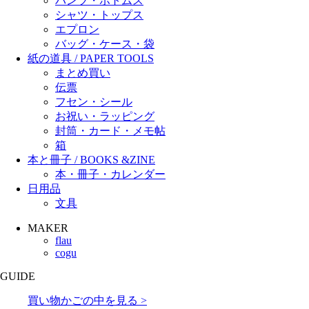
パンツ・ボトムス
シャツ・トップス
エプロン
バッグ・ケース・袋
紙の道具 / PAPER TOOLS
まとめ買い
伝票
フセン・シール
お祝い・ラッピング
封筒・カード・メモ帖
箱
本と冊子 / BOOKS &ZINE
本・冊子・カレンダー
日用品
文具
MAKER
flau
cogu
GUIDE
買い物かごの中を見る >