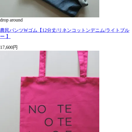
drop around
農民パンツWゴム【12分丈/リネンコットンデニム/ライトブル
ー 】
17,600円